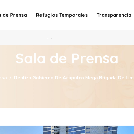
a de Prensa
Refugios Temporales
Transparencia
. . .
Sala de Prensa
nsa
Realiza Gobierno De Acapulco Mega Brigada De Limp