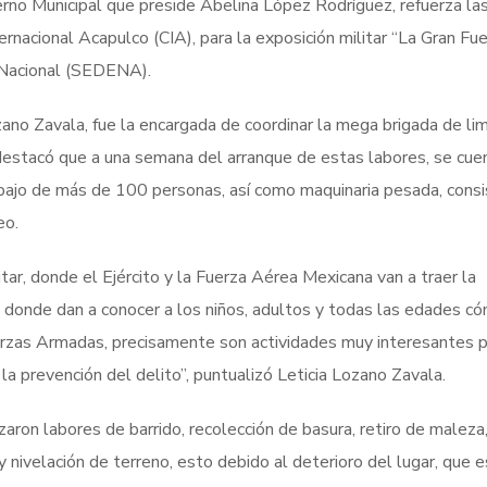
rno Municipal que preside Abelina López Rodríguez, refuerza la
ernacional Acapulco (CIA), para la exposición militar “La Gran Fu
 Nacional (SEDENA).
ano Zavala, fue la encargada de coordinar la mega brigada de li
ia destacó que a una semana del arranque de estas labores, se cue
bajo de más de 100 personas, así como maquinaria pesada, cons
eo.
tar, donde el Ejército y la Fuerza Aérea Mexicana van a traer la
n donde dan a conocer a los niños, adultos y todas las edades c
rzas Armadas, precisamente son actividades muy interesantes p
la prevención del delito”, puntualizó Leticia Lozano Zavala.
izaron labores de barrido, recolección de basura, retiro de maleza
y nivelación de terreno, esto debido al deterioro del lugar, que 