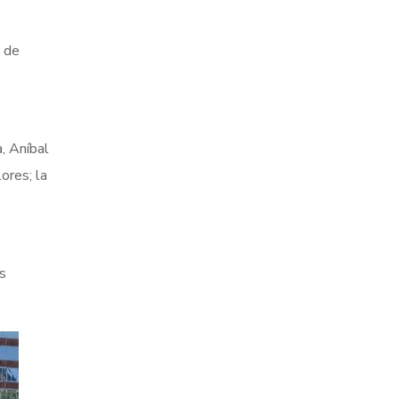
7 de
, Aníbal
ores; la
s