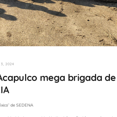
 3, 2024
 Acapulco mega brigada de
CIA
México” de SEDENA