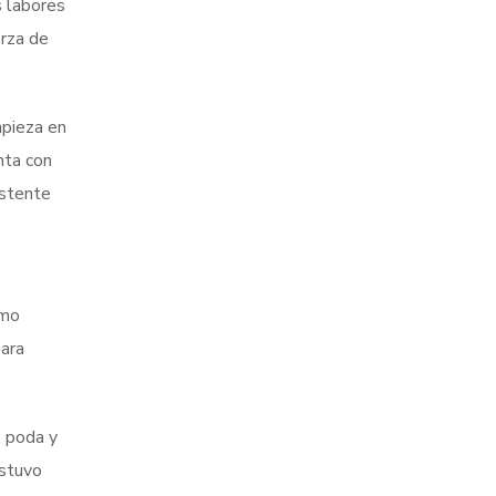
s labores
erza de
mpieza en
nta con
istente
ómo
ara
, poda y
estuvo