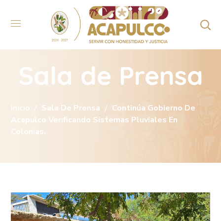
Sala de Prensa
Inicio
Sala De Prensa
Continúa Gobierno De
Acapulco Verificando Sistemas Pluviales En
Colonias.