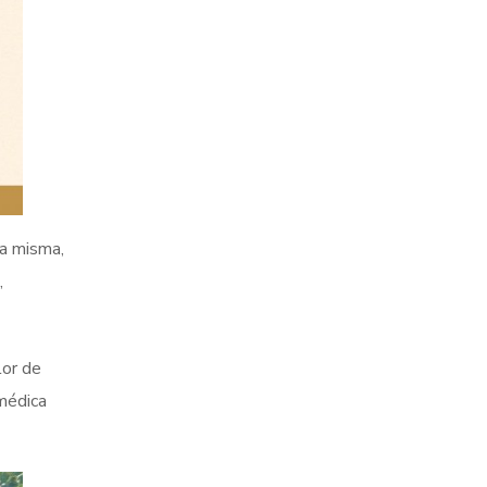
la misma,
,
lor de
 médica