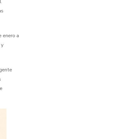
l
as
e enero a
 y
 gente
s
ne