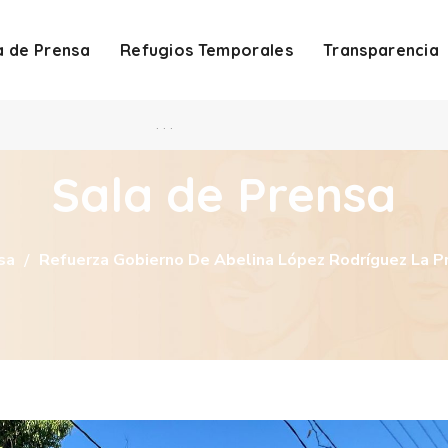
a de Prensa
Refugios Temporales
Transparencia
. . .
Sala de Prensa
sa
Refuerza Gobierno De Abelina López Rodríguez La P