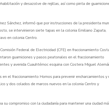
abilitación y desazolve de rejillas, así como pinta de guarnicion
ínez Sánchez, informó que por instrucciones de la presidenta muni
o, se intervinieron siete tapas en la colonia Emiliano Zapata,
avo en colonia Centro.
a Comisión Federal de Electricidad (CFE) en fraccionamiento Cost
intaron guarniciones y pasos peatonales en el fraccionamiento
entes y avenida Cuauhtémoc esquina con Costera Miguel Alemá
as en el fraccionamiento Hornos para prevenir encharcamientos y 
ulico y dos colados de marcos nuevos en la colonia Centro y
ma su compromiso con la ciudadanía para mantener una ciudad má