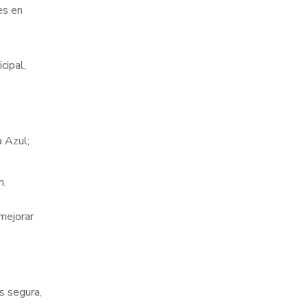
es en
cipal,
a Azul;
n.
mejorar
s segura,