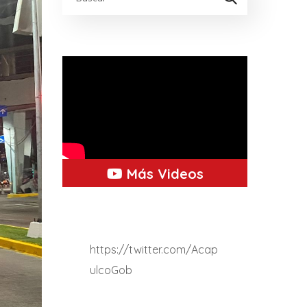
Más Videos
https://twitter.com/Acap
ulcoGob