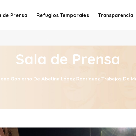
a de Prensa
Refugios Temporales
Transparencia
. . .
Sala de Prensa
iene Gobierno De Abelina López Rodríguez Trabajos De M