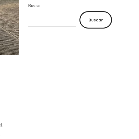
Buscar
Buscar
el
,