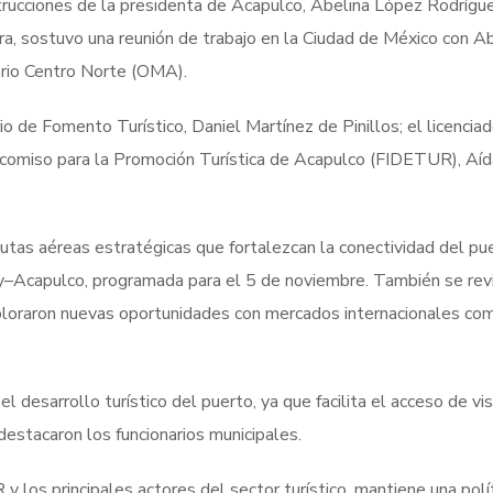
rucciones de la presidenta de Acapulco, Abelina López Rodrígue
ra, sostuvo una reunión de trabajo en la Ciudad de México con A
rio Centro Norte (OMA).
o de Fomento Turístico, Daniel Martínez de Pinillos; el licencia
icomiso para la Promoción Turística de Acapulco (FIDETUR), Aí
rutas aéreas estratégicas que fortalezcan la conectividad del pu
ey–Acapulco, programada para el 5 de noviembre. También se rev
ploraron nuevas oportunidades con mercados internacionales co
l desarrollo turístico del puerto, ya que facilita el acceso de vi
destacaron los funcionarios municipales.
 los principales actores del sector turístico, mantiene una polí