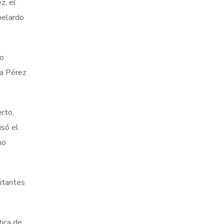
z, el
belardo
do
da Pérez
erto,
isó el
mo
sitantes
tica de