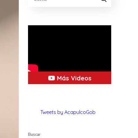
Más Videos
Tweets by AcapulcoGob
Buscar