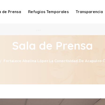
a de Prensa
Refugios Temporales
Transparencia
. . .
Sala de Prensa
Fortalece Abelina López La Conectividad De Acapulco 