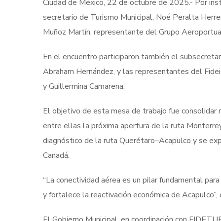
Ciudad de México, 22 de octubre de 2025.- Por inst
secretario de Turismo Municipal, Noé Peralta Herre
Muñoz Martín, representante del Grupo Aeroportua
En el encuentro participaron también el subsecretari
Abraham Hernández, y las representantes del Fide
y Guillermina Camarena.
El objetivo de esta mesa de trabajo fue consolidar 
entre ellas la próxima apertura de la ruta Monterr
diagnóstico de la ruta Querétaro–Acapulco y se ex
Canadá.
“La conectividad aérea es un pilar fundamental para e
y fortalece la reactivación económica de Acapulco”, 
El Gobierno Municipal, en coordinación con FIDETUR y