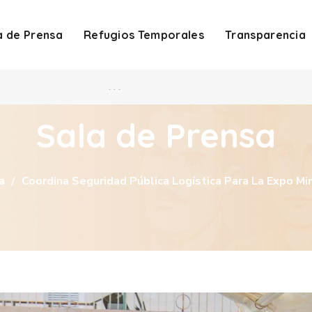
a de Prensa
Refugios Temporales
Transparencia
. . .
Sala de Prensa
a
Coordina Seguridad Pública Logística Para La Expo Mi