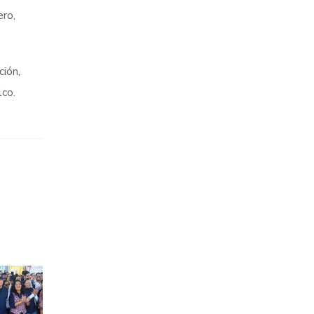
ero,
ción,
lco.