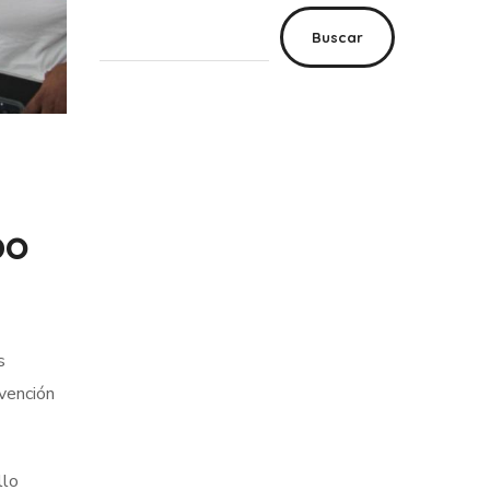
Buscar
po
s
nvención
llo