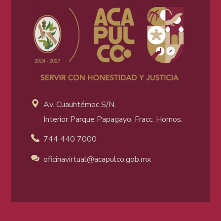
Av. Cuauhtémoc S/N,
Interior Parque Papagayo, Fracc. Hornos.
744 440 7000
oficinavirtual@acapulco
.gob.mx