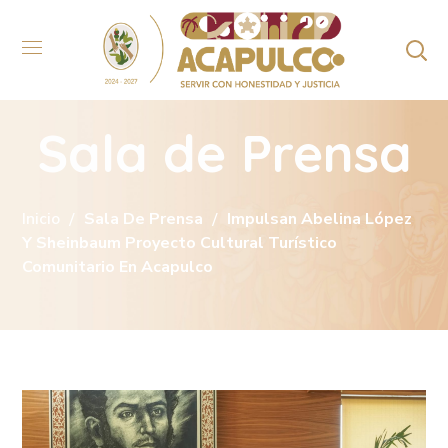
Sala de Prensa
Inicio
Sala De Prensa
Impulsan Abelina López
Y Sheinbaum Proyecto Cultural Turístico
Comunitario En Acapulco