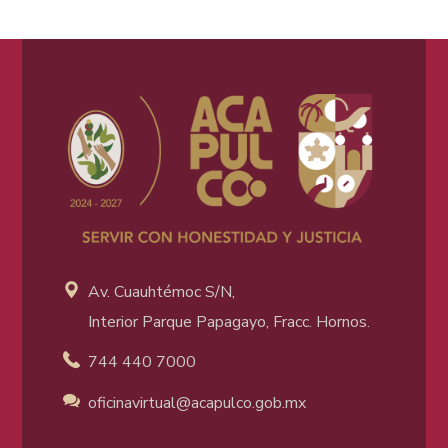
Av. Cuauhtémoc S/N,
Interior Parque Papagayo, Fracc. Hornos.
744 440 7000
oficinavirtual@acapulco
.gob.mx