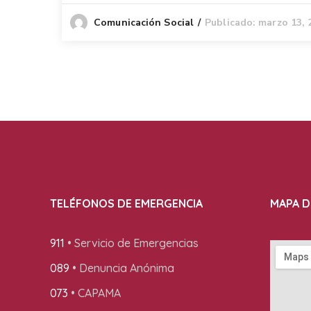
Publicado: marzo 13, 
Comunicación Social
TELÉFONOS DE EMERGENCIA
MAPA D
911
• Servicio de Emergencias
089
• Denuncia Anónima
073
• CAPAMA