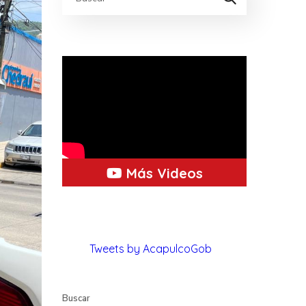
Más Videos
Tweets by AcapulcoGob
Buscar