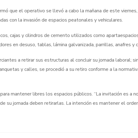
ormó que el operativo se llevó a cabo la mañana de este viernes
das con la invasión de espacios peatonales y vehiculares.
oncos, cajas y cilindros de cemento utilizados como apartaespacios
ores en desuso, tablas, lámina galvanizada, parrillas, anafres y 
tes a retirar sus estructuras al concluir su jornada laboral; si
quetas y calles, se procedió a su retiro conforme a la normativ
 para mantener libres los espacios públicos. “La invitación es a no
 de su jornada deben retirarlas. La intención es mantener el orde