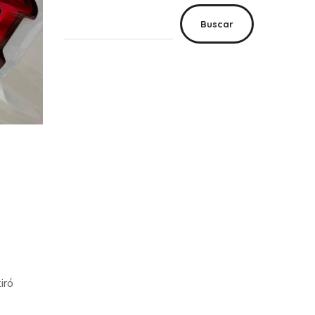
Buscar
iró