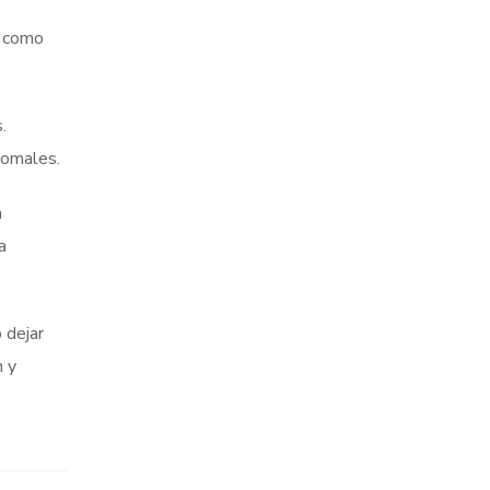
, como
.
comales.
n
a
 dejar
n y