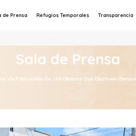
a de Prensa
Refugios Temporales
Transparencia
. . .
Sala de Prensa
ira Vía Pública Más De 100 Objetos Que Obstruían Banquet