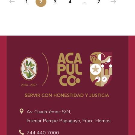
1
2
3
4
…
7
Av. Cuauhtémoc S/N,
Interior Parque Papagayo, Fracc. Hornos.
744 440 7000