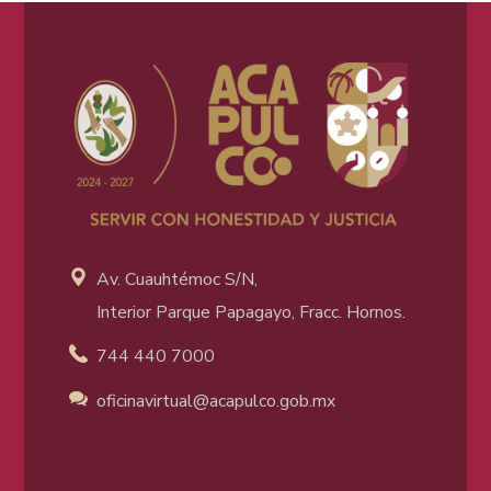
Av. Cuauhtémoc S/N,
Interior Parque Papagayo, Fracc. Hornos.
744 440 7000
oficinavirtual@acapulco
.gob.mx