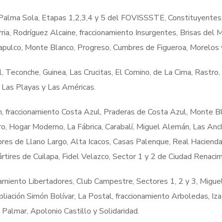
 Palma Sola, Etapas 1,2,3,4 y 5 del FOVISSSTE, Constituyentes
ia, Rodríguez Alcaine, fraccionamiento Insurgentes, Brisas del M
apulco, Monte Blanco, Progreso, Cumbres de Figueroa, Morelo
 Teconche, Guinea, Las Crucitas, El Comino, de La Cima, Rastro, C
o Las Playas y Las Américas.
ón, fraccionamiento Costa Azul, Praderas de Costa Azul, Monte B
ro, Hogar Moderno, La Fábrica, Carabalí, Miguel Alemán, Las Ancl
bres de Llano Largo, Alta Icacos, Casas Palenque, Real Hacienda
tires de Cuilapa, Fidel Velazco, Sector 1 y 2 de Ciudad Renacim
amiento Libertadores, Club Campestre, Sectores 1, 2 y 3, Migue
liación Simón Bolívar, La Postal, fraccionamiento Arboledas, Iza
 Palmar, Apolonio Castillo y Solidaridad.