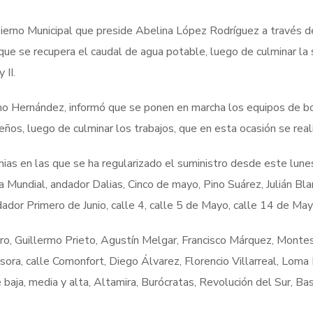
ierno Municipal que preside Abelina López Rodríguez a través d
e se recupera el caudal de agua potable, luego de culminar la s
 II.
 Hernández, informó que se ponen en marcha los equipos de bom
ueños, luego de culminar los trabajos, que en esta ocasión se rea
lonias en las que se ha regularizado el suministro desde este lun
Mundial, andador Dalias, Cinco de mayo, Pino Suárez, Julián Bla
ador Primero de Junio, calle 4, calle 5 de Mayo, calle 14 de Ma
ero, Guillermo Prieto, Agustín Melgar, Francisco Márquez, Mont
ra, calle Comonfort, Diego Álvarez, Florencio Villarreal, Loma
te baja, media y alta, Altamira, Burócratas, Revolución del Sur, 