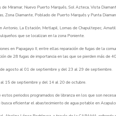
s de Miramar, Nuevo Puerto Marqués, Sol Azteca, Vista Diamante
mas, Zona Diamante, Poblado de Puerto Marqués y Punta Diaman
n Antonio, La Estación, Metlapil, Lomas de Chapultepec, Amatill
apulqueños que se localizan en la zona Poniente.
nes en Papagayo II, entre ellas reparación de fugas de la comu
ación de 28 fugas de importancia en las que se pierden más de 40
6 de agosto al 01 de septiembre y del 23 al 29 de septiembre.
 al 15 de septiembre y del 14 al 20 de octubre.
e estos periodos programados de libranza en los que son necesar
se busca eficientar el abastecimiento de agua potable en Acapulc