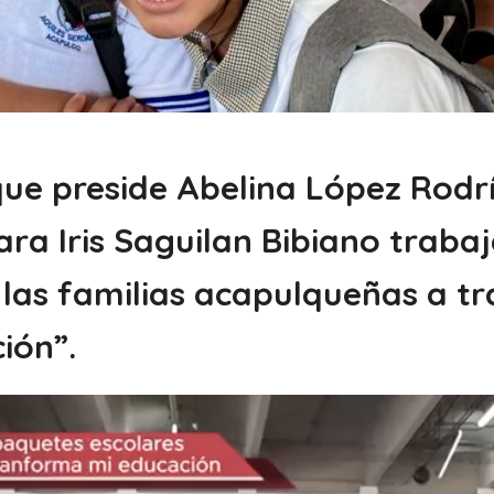
que preside Abelina López Rodrí
ara Iris Saguilan Bibiano traba
 las familias acapulqueñas a t
ión”.